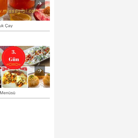
ğuk Çay
Karadut Suyu
r Menüsü
4. Gün İftar Menüsü