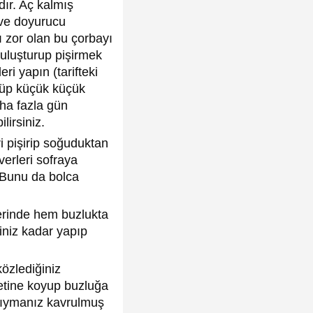
dır. Aç kalmış
 ve doyurucu
 zor olan bu çorbayı
uluşturup pişirmek
i yapın (tarifteki
ölüp küçük küçük
aha fazla gün
lirsiniz.
ri pişirip soğuduktan
verleri sofraya
. Bunu da bolca
erinde hem buzlukta
iniz kadar yapıp
özlediğiniz
oşetine koyup buzluğa
n kıymanız kavrulmuş