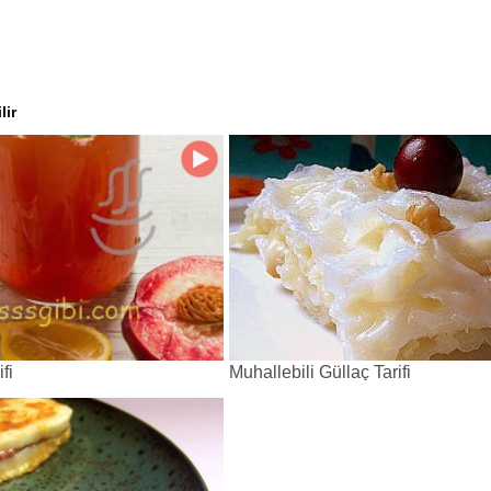
lir
fi
Muhallebili Güllaç Tarifi