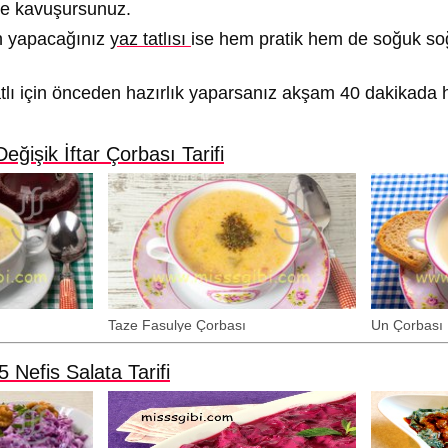
ete kavuşursunuz.
n yapacağınız
yaz tatlısı
ise hem pratik hem de soğuk s
lı için önceden hazırlık yaparsanız akşam 40 dakikada h
ğişik İftar Çorbası Tarifi
Taze Fasulye Çorbası
Un Çorbası
Nefis Salata Tarifi