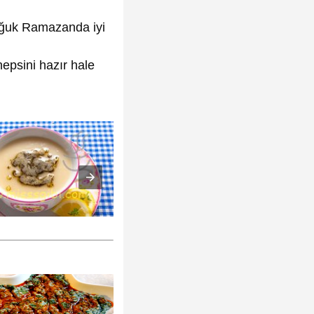
oğuk Ramazanda iyi
epsini hazır hale
Yayla Çorbası