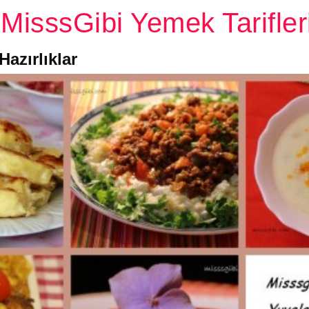
MisssGibi Yemek Tarifler
azırlıklar