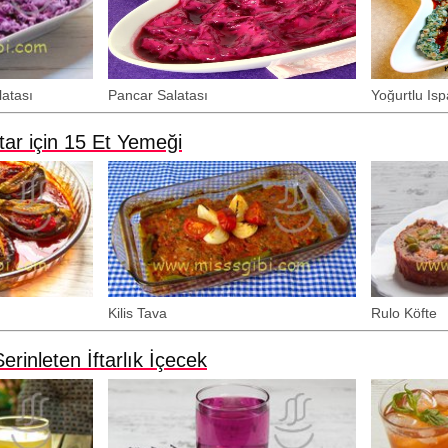
atası
Pancar Salatası
Yoğurtlu Is
ar için 15 Et Yemeği
Kilis Tava
Rulo Köfte
rinleten İftarlık İçecek