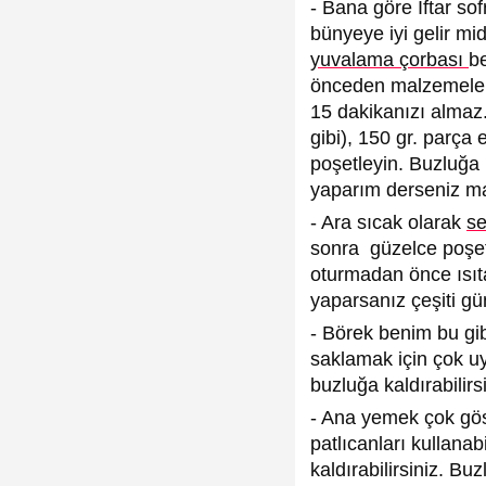
- Bana göre İftar so
bünyeye iyi gelir mi
yuvalama çorbası
b
önceden malzemeleri
15 dakikanızı almaz.
gibi), 150 gr. parça 
poşetleyin. Buzluğa 
yaparım derseniz mal
- Ara sıcak olarak
se
sonra güzelce poşete
oturmadan önce ısıtar
yaparsanız çeşiti gün
- Börek benim bu gi
saklamak için çok uy
buzluğa kaldırabilir
- Ana yemek çok göst
patlıcanları kullana
kaldırabilirsiniz. Bu