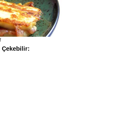
f
 Çekebilir: