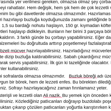
frasında yer verilmesi gereken, olmazsa olmaz şey çorba
deyi rahatlatır. Hem değişik, hem şık hem de çok lezzetli
enim bu gibi davetlerde olmazsa olmazımdır. Hazırlaması
 hazırlayıp buzluğa koyduğunuzda zamanı geldiğinde b
 1,5 su bardağı nohutu haşlayın, 150 gr. kıymadan köfteler
etleri haşlayıp didikleyin. Bunların her birini 3 parçaya b
kaldırın. 3 farklı günde bu çorbayı yapabilirsiniz. Eğer d
zemeleri bu doğrultuda arttırıp poşetlemeyi fazlalaştırabi
bzeli mücver
hazırlayabilirsiniz. Hazırladığınız mücverle
 dizip buzluğa kaldırabilirsiniz. Sabah çıkardığınız müc
ak servis yapabilirsiniz. İlk gün ki tazeliğinde olacaktır
ler kullanabilirsiniz.
bi sofralarda olmazsa olmazımdır.
Buzluk böreği
adı üz
gun bir börek, hem de lezzeti enfes. Bu börekten dilediğ
siniz. Sofrayı hazırlayacağınız zaman fırınlamanız yeter.
erişli ve lezzetli olan
Ali nazik.
Bu yemek için önceden k
bilirsiniz. Közlediğiniz patlıcanları doğrayıp buzdolabı p
zluktan çıkarıp çözülen patlıcanları yoğurtla karıştırırke