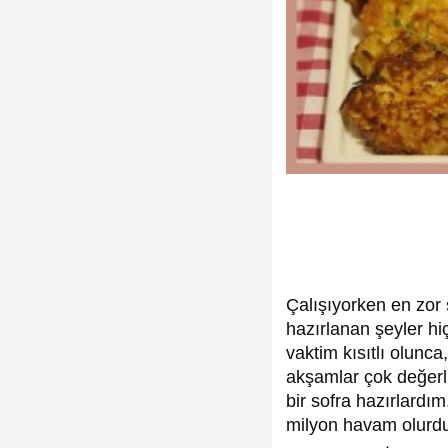
Çalışıyorken en zor
hazırlanan şeyler hi
vaktim kısıtlı olunc
akşamlar çok değerl
bir sofra hazırlardı
milyon havam olurdu