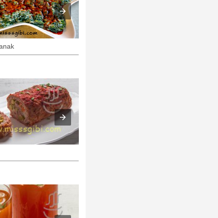
panak
Cevizli Salata
100 gr. Kıymadan 1 kg. Köfte