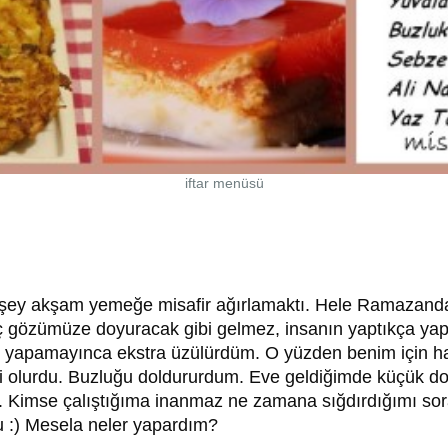
iftar menüsü
 şey akşam yemeğe misafir ağırlamaktı. Hele Ramazand
ç gözümüze doyuracak gibi gelmez, insanın yaptıkça yapası
a, yapamayınca ekstra üzülürdüm. O yüzden benim için ha
i olurdu. Buzluğu doldururdum. Eve geldiğimde küçük do
m. Kimse çalıştığıma inanmaz ne zamana sığdırdığımı sora
 :) Mesela neler yapardım?