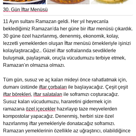
30. Gün İftar Menüsü
11 Ayın sultanı Ramazan geldi. Her yıl heyecanla
beklediğimiz Ramazan'da her güne bir iftar menüsü çıkardık.
30 güne özel hazırlanmış, denenmiş, ekonomik, kolay,
lezzetli yemeklerden oluşan İftar menüsü örnekleriyle işinizi
kolaylaştıracağız.. Güzel iftar sofralarında sevdiklerle
buluşmak, paylaşmak, oruçla vücudumuzu terbiye etmek,
Ramazan'ın olmazsa olmazı.
Tüm gün, susuz ve aç kalan mideyi önce rahatlatmak için,
dumanı üstünde
iftar çorbaları
ile başlayacağız. Çeşit çeşit
iftar börekleri
,
iftar salataları
ile soframızı coşturacağız.
Susuz kalan vücudumuzu, hararetini gidermek için
ramazana
özel içecekler
hazırlayıp taze meyvelerden
kompostolar yapacağız. Denenmiş, herbiri size özel
hazırlanmış iftar yemekleriyle donatacağız soframızı.
Ramazan yemeklerinin özellikle az uğraştırıcı, olabildiğince